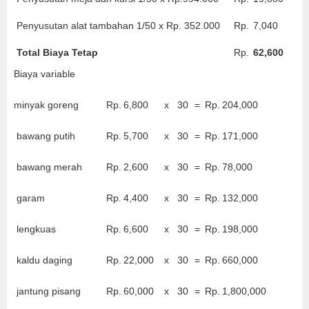
Penyusutan alat tambahan 1/50 x Rp. 352.000
Rp.
7,040
Total Biaya Tetap
Rp.
62,600
Biaya variable
minyak goreng
Rp.
6,800
x
30
=
Rp.
204,000
bawang putih
Rp.
5,700
x
30
=
Rp.
171,000
bawang merah
Rp.
2,600
x
30
=
Rp.
78,000
garam
Rp.
4,400
x
30
=
Rp.
132,000
lengkuas
Rp.
6,600
x
30
=
Rp.
198,000
kaldu daging
Rp.
22,000
x
30
=
Rp.
660,000
jantung pisang
Rp.
60,000
x
30
=
Rp.
1,800,000