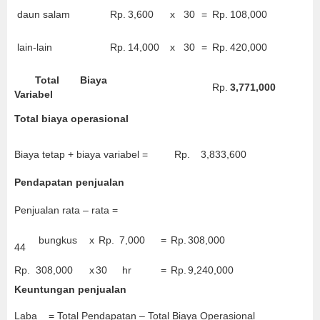
daun salam
Rp.
3,600
x
30
=
Rp.
108,000
lain-lain
Rp.
14,000
x
30
=
Rp.
420,000
Total Biaya
Rp.
3,771,000
Variabel
Total biaya operasional
Biaya tetap + biaya variabel =
Rp.
3,833,600
Pendapatan penjualan
Penjualan rata – rata =
bungkus
x
Rp.
7,000
=
Rp.
308,000
44
Rp.
308,000
x
30
hr
=
Rp.
9,240,000
Keuntungan penjualan
Laba = Total Pendapatan – Total Biaya Operasional