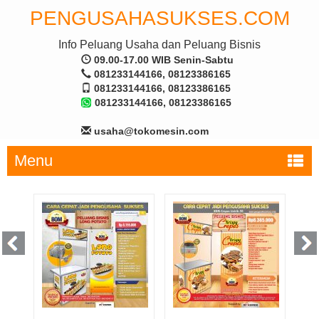
PENGUSAHASUKSES.COM
Info Peluang Usaha dan Peluang Bisnis
09.00-17.00 WIB Senin-Sabtu
081233144166, 08123386165
081233144166, 08123386165
081233144166, 08123386165
usaha@tokomesin.com
Menu