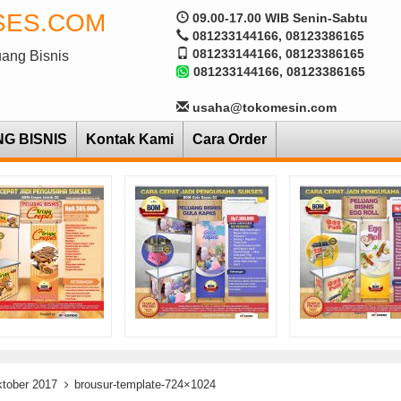
SES.COM
09.00-17.00 WIB Senin-Sabtu
081233144166, 08123386165
081233144166, 08123386165
uang Bisnis
081233144166, 08123386165
usaha@tokomesin.com
NG BISNIS
Kontak Kami
Cara Order
ktober 2017
brousur-template-724×1024