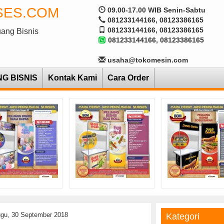
SES.COM
09.00-17.00 WIB Senin-Sabtu
081233144166, 08123386165
081233144166, 08123386165
uang Bisnis
081233144166, 08123386165
usaha@tokomesin.com
NG BISNIS
Kontak Kami
Cara Order
ggu, 30 September 2018
Kategori