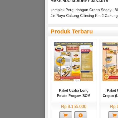
MAKSINDO ACADEMY JAKARTA
komplek Pergudangan Green Sedayu Biz
Jln Raya Cakung Cilincing Km.2.Cakung
Produk Terbaru
Paket Usaha Long
Paket 
Potato Progam BOM
Crepes (L
Rp 8.155.000
Rp 