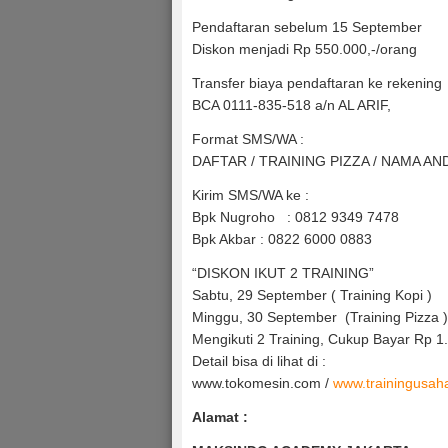
Pendaftaran sebelum 15 September
Diskon menjadi Rp 550.000,-/orang
Transfer biaya pendaftaran ke rekening
BCA 0111-835-518 a/n AL ARIF,
Format SMS/WA :
DAFTAR / TRAINING PIZZA / NAMA AN
Kirim SMS/WA ke :
Bpk Nugroho : 0812 9349 7478
Bpk Akbar : 0822 6000 0883
“DISKON IKUT 2 TRAINING”
Sabtu, 29 September ( Training Kopi )
Minggu, 30 September (Training Pizza )
Mengikuti 2 Training, Cukup Bayar Rp 1
Detail bisa di lihat di :
www.tokomesin.com /
www.trainingusah
Alamat :