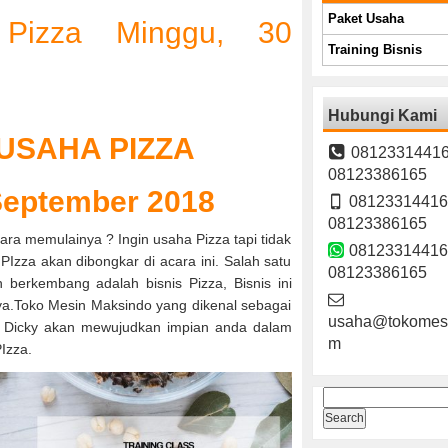
Paket Usaha
 Pizza Minggu, 30
Training Bisnis
Hubungi Kami
 USAHA
PIZZA
08123314416
08123386165
September 2018
08123314416
08123386165
cara memulainya ? Ingin usaha Pizza tapi tidak
08123314416
Izza akan dibongkar di acara ini. Salah satu
08123386165
berkembang adalah bisnis Pizza, Bisnis ini
ya.Toko Mesin Maksindo yang dikenal sebagai
usaha@tokomesi
ef Dicky akan mewujudkan impian anda dalam
m
Izza.
Search
for: