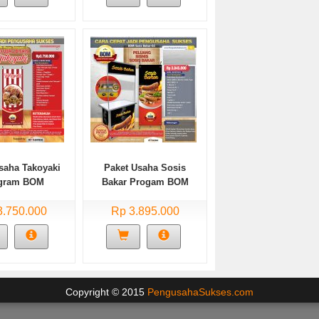
saha Takoyaki
Paket Usaha Sosis
gram BOM
Bakar Progam BOM
3.750.000
Rp 3.895.000
Copyright © 2015
PengusahaSukses.com