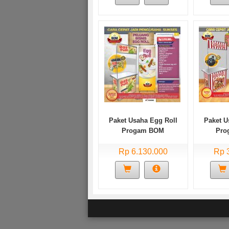
Paket Usaha Egg Roll
Paket U
Progam BOM
Pro
Rp 6.130.000
Rp 