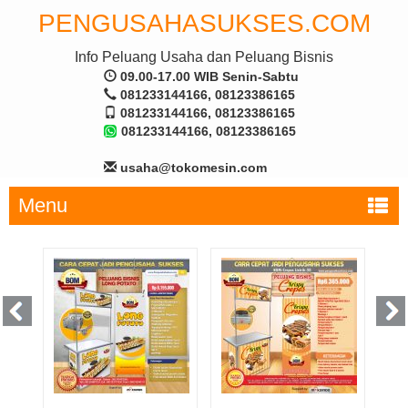
PENGUSAHASUKSES.COM
Info Peluang Usaha dan Peluang Bisnis
09.00-17.00 WIB Senin-Sabtu
081233144166, 08123386165
081233144166, 08123386165
081233144166, 08123386165
usaha@tokomesin.com
Menu