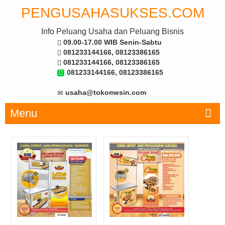
PENGUSAHASUKSES.COM
Info Peluang Usaha dan Peluang Bisnis
09.00-17.00 WIB Senin-Sabtu
081233144166, 08123386165
081233144166, 08123386165
081233144166, 08123386165
usaha@tokomesin.com
Menu