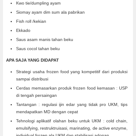
Kwo tie/dumpling ayam
Siomay ayam dim sum ala pabrikan
Fish roll /kekian
Ekkado
Saus asam manis tahan beku
Saus cocol tahan beku
APA SAJA YANG DIDAPAT
Strategi usaha frozen food yang kompetitif dari produksi
sampai distribusi
Cerdas memasarkan produk frozen food kemasan : USP
di tengah persaingan
Tantangan : regulasi ijin edar yang tidak pro UKM, tips
mendapatkan MD dengan cepat
Tehnologi aplikatif olahan beku untuk UKM : cold chain,
emulsifying, restruktruisasi, marinating, de active enzyme,
individual frozen ala UKM dan stabilisasi adonan.