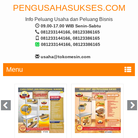
PENGUSAHASUKSES.COM
Info Peluang Usaha dan Peluang Bisnis
09.00-17.00 WIB Senin-Sabtu
081233144166, 08123386165
081233144166, 08123386165
081233144166, 08123386165
usaha@tokomesin.com
Menu