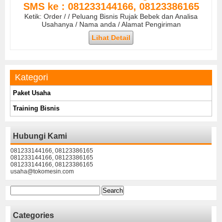
SMS ke : 081233144166, 08123386165
Ketik: Order / / Peluang Bisnis Rujak Bebek dan Analisa
Usahanya / Nama anda / Alamat Pengiriman
Lihat Detail
Kategori
Paket Usaha
Training Bisnis
Hubungi Kami
081233144166, 08123386165
081233144166, 08123386165
081233144166, 08123386165
usaha@tokomesin.com
Search
for:
Categories