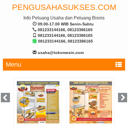
PENGUSAHASUKSES.COM
Info Peluang Usaha dan Peluang Bisnis
09.00-17.00 WIB Senin-Sabtu
081233144166, 08123386165
081233144166, 08123386165
081233144166, 08123386165
usaha@tokomesin.com
Menu