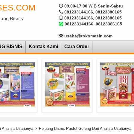
SES.COM
09.00-17.00 WIB Senin-Sabtu
081233144166, 08123386165
081233144166, 08123386165
uang Bisnis
081233144166, 08123386165
usaha@tokomesin.com
NG BISNIS
Kontak Kami
Cara Order
n Analisa Usahanya
Peluang Bisnis Pastel Goreng Dan Analisa Usahanya