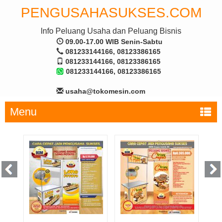
PENGUSAHASUKSES.COM
Info Peluang Usaha dan Peluang Bisnis
09.00-17.00 WIB Senin-Sabtu
081233144166, 08123386165
081233144166, 08123386165
081233144166, 08123386165
usaha@tokomesin.com
Menu